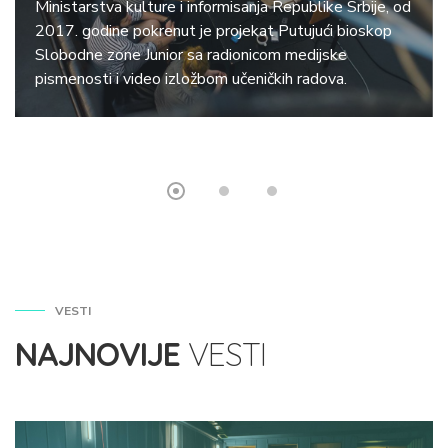
Ministarstva kulture i informisanja Republike Srbije, od
2017. godine pokrenut je projekat Putujući bioskop
Slobodne zone Junior sa radionicom medijske
pismenosti i video izložbom učeničkih radova.
VESTI
NAJNOVIJE
VESTI