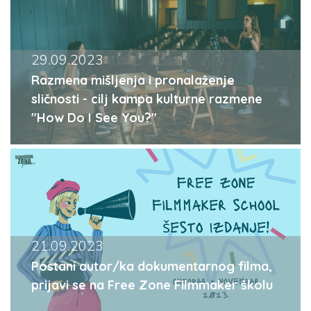
29.09.2023
Razmena mišljenja i pronalaženje
sličnosti - cilj kampa kulturne razmene
"How Do I See You?"
21.09.2023
Postani autor/ka dokumentarnog filma,
prijavi se na Free Zone Filmmaker školu