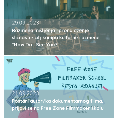
29.09.2023
Razmena mišljenja i pronalaženje
sličnosti - cilj kampa kulturne razmene
"How Do I See You?"
21.09.2023
Postani autor/ka dokumentarnog filma,
prijavi se na Free Zone Filmmaker školu