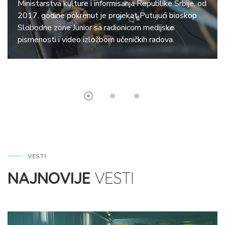
Ministarstva kulture i informisanja Republike Srbije, od
2017. godine pokrenut je projekat Putujući bioskop
Slobodne zone Junior sa radionicom medijske
pismenosti i video izložbom učeničkih radova.
VESTI
NAJNOVIJE
VESTI