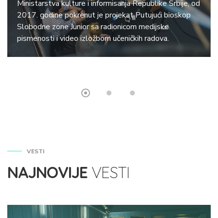
Ministarstva kulture i informisanja Republike Srbije, od
2017. godine pokrenut je projekat Putujući bioskop
Slobodne zone Junior sa radionicom medijske
pismenosti i video izložbom učeničkih radova.
VESTI
NAJNOVIJE
VESTI