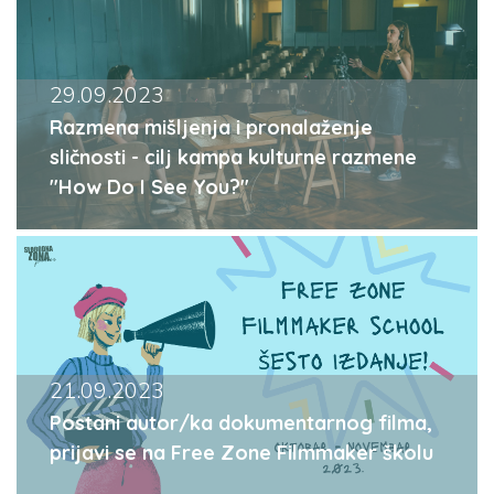
29.09.2023
Razmena mišljenja i pronalaženje
sličnosti - cilj kampa kulturne razmene
"How Do I See You?"
21.09.2023
Postani autor/ka dokumentarnog filma,
prijavi se na Free Zone Filmmaker školu