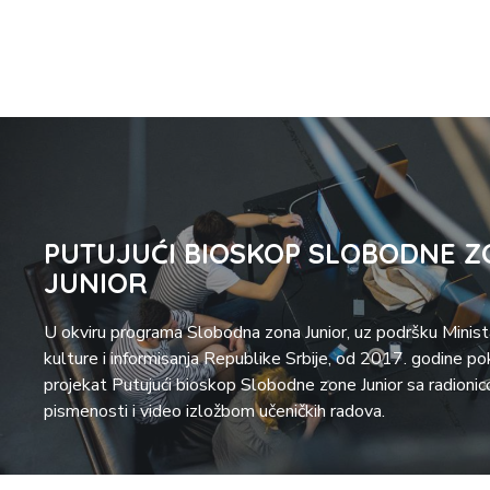
PUTUJUĆI BIOSKOP SLOBODNE Z
JUNIOR
U okviru programa Slobodna zona Junior, uz podršku Minis
kulture i informisanja Republike Srbije, od 2017. godine po
projekat Putujući bioskop Slobodne zone Junior sa radioni
pismenosti i video izložbom učeničkih radova.