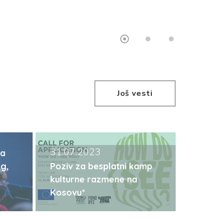
Još vesti
31.07.2023
za
g,
Poziv za besplatni kamp
kulturne razmene na
Kosovu*