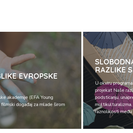
SLOBODNA
RAZLIKE 
LIKE EVROPSKE
U okviru programa
projekat Naše raz
ske akademije (EFA Young
podsticanju, unapr
 filmski događaj za mlade širom
multikulturalizma,
raznolikosti među 