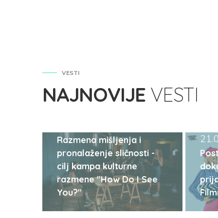
VESTI
NAJNOVIJE
VESTI
29.09.2023
21.
Razmena mišljenja i
pronalaženje sličnosti -
Post
cilj kampa kulturne
dok
razmene "How Do I See
prij
You?"
Fil