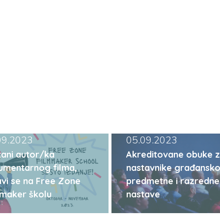
09.2023
05.09.2023
ani autor/ka
Akreditovane obuke 
umentarnog filma,
nastavnike građansko
avi se na Free Zone
predmetne i razredne
mmaker školu
nastave