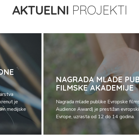
AKTUELNI
PROJEKTI
ONE
NAGRADA MLADE PUB
FILMSKE AKADEMIJE
tarstva
krenut je
Nagrada mlade publike Evropske film
com medijske
Audience Award) je prestižan evropski
Evrope, uzrasta od 12 do 14 godina.