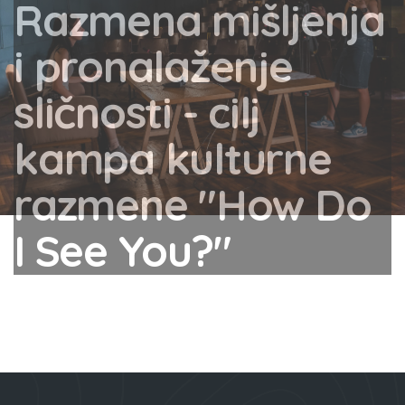
Razmena mišljenja
i pronalaženje
sličnosti - cilj
kampa kulturne
razmene "How Do
I See You?"