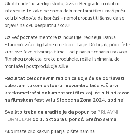
Ukoliko ideš u srednju školu, živiš u Beogradu ili okolini,
interesuje te kako se snima dokumentarni film i imaš priču
koju bi voleo/la da ispričaš – nemoj propustiti šansu da se
prijaviš na ovu besplatnu školu!
Uz već poznate mentore iz industrije, reditelja Danila
Stanimirovića i digitalne umetnice Tanje Drobnjak, proći ćete
kroz sve faze stvaranja filma – od pisanja scenarija i razvoja
filmskog projekta, preko produkcije, režije i snimanja, do
montaže i postprodukcije slike.
Rezultat celodnevnih radionica koje će se održavati
subotom tokom oktobra i novembra biće vaš prvi
kratkometražni dokumentarni film koji će biti prikazan
na filmskom festivalu Slobodna Zona 2024. godine!
Sve što treba da uradite je da popunite
PRIJAVNI
FORMULAR
do 1. oktobra u ponoć. Srećno svima!
Ako imate bilo kakvih pitanja, pišite nam na