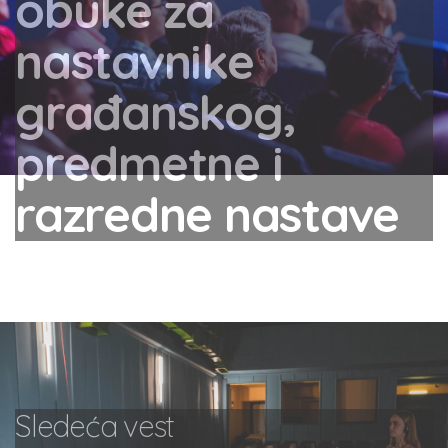
obuke za
nastavnike
građanskog,
predmetne i
razredne nastave
Sledeća vest