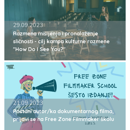
29.09.2023
Razmena mišljenja i pronalaženje
sličnosti - cilj kampa kulturne razmene
"How Do I See You?"
21.09.2023
Postani autor/ka dokumentarnog filma,
prijavi se na Free Zone Filmmaker školu