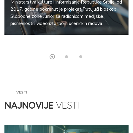
Ministarstva kulture i informisanja Republike Srbije, od
2017. godine pokrenut je projekat Putujući bioskop
Slobodne zone Junior sa radionicom medijske
pismenosti i video izložbom učeničkih radova.
VESTI
NAJNOVIJE
VESTI