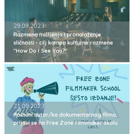
29.09.2023
Razmena mišljenja i pronalaženje
sličnosti - cilj kampa kulturne razmene
"How Do I See You?"
21.09.2023
Postani autor/ka dokumentarnog filma,
prijavi se na Free Zone Filmmaker školu