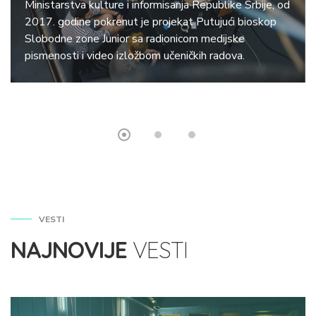
Ministarstva kulture i informisanja Republike Srbije, od
2017. godine pokrenut je projekat Putujući bioskop
Slobodne zone Junior sa radionicom medijske
pismenosti i video izložbom učeničkih radova.
VESTI
NAJNOVIJE
VESTI