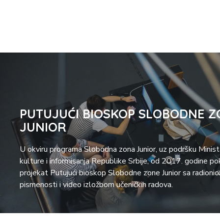
PUTUJUĆI BIOSKOP SLOBODNE Z
JUNIOR
U okviru programa Slobodna zona Junior, uz podršku Minis
kulture i informisanja Republike Srbije, od 2017. godine po
projekat Putujući bioskop Slobodne zone Junior sa radioni
pismenosti i video izložbom učeničkih radova.