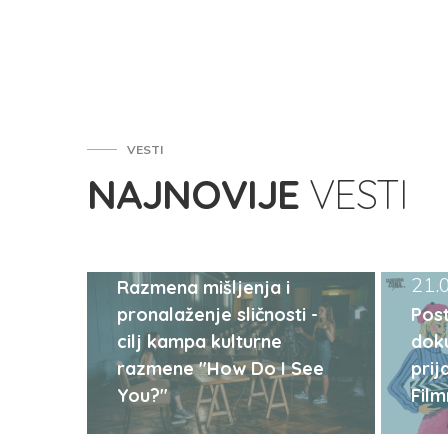
VESTI
NAJNOVIJE
VESTI
29.09.2023
21.
Razmena mišljenja i
pronalaženje sličnosti -
Post
cilj kampa kulturne
dok
razmene "How Do I See
prij
You?"
Fil