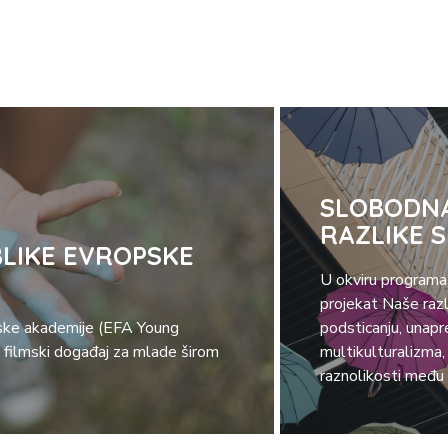
SLOBODNA
RAZLIKE 
LIKE EVROPSKE
U okviru programa
projekat Naše raz
ske akademije (EFA Young
podsticanju, unapr
 filmski događaj za mlade širom
multikulturalizma,
raznolikosti među 