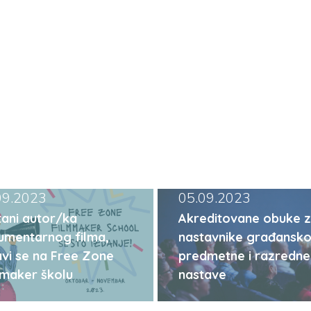
09.2023
05.09.2023
ani autor/ka
Akreditovane obuke 
umentarnog filma,
nastavnike građansko
avi se na Free Zone
predmetne i razredne
mmaker školu
nastave