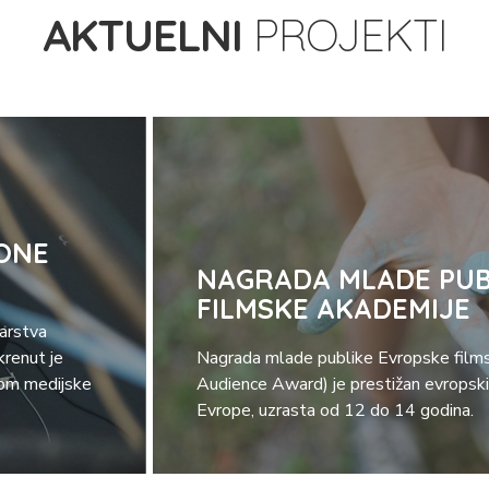
AKTUELNI
PROJEKTI
ONE
NAGRADA MLADE PUB
FILMSKE AKADEMIJE
tarstva
krenut je
Nagrada mlade publike Evropske film
com medijske
Audience Award) je prestižan evropski
Evrope, uzrasta od 12 do 14 godina.