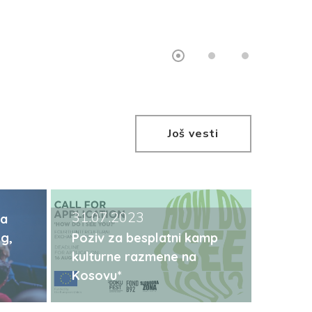
Još vesti
31.07.2023
za
g,
Poziv za besplatni kamp
kulturne razmene na
Kosovu*