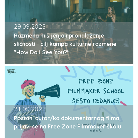
29.09.2023
Razmena mišljenja i pronalaženje
sličnosti - cilj kampa kulturne razmene
"How Do I See You?"
21.09.2023
Postani autor/ka dokumentarnog filma,
prijavi se na Free Zone Filmmaker školu