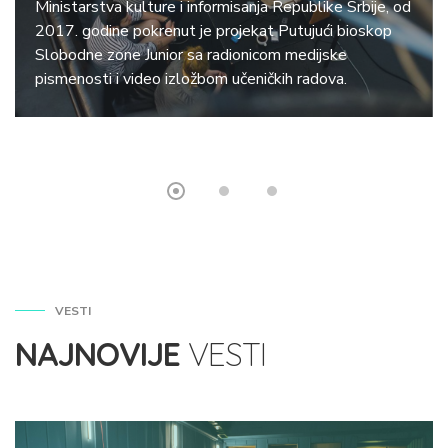
Ministarstva kulture i informisanja Republike Srbije, od
2017. godine pokrenut je projekat Putujući bioskop
Slobodne zone Junior sa radionicom medijske
pismenosti i video izložbom učeničkih radova.
VESTI
NAJNOVIJE
VESTI