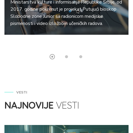
Ministarstva kulture i informisanja Republike Srbije, od
2017. godine pokrenut je projekat Putujući bioskop
Slobodne zone Junior sa radionicom medijske
pismenosti i video izložbom učeničkih radova.
VESTI
NAJNOVIJE
VESTI