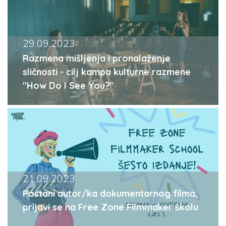
29.09.2023
Razmena mišljenja i pronalaženje
sličnosti - cilj kampa kulturne razmene
"How Do I See You?"
21.09.2023
Postani autor/ka dokumentarnog filma,
prijavi se na Free Zone Filmmaker školu